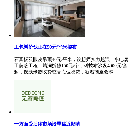
工包料价钱正在50元/平米摆布
石膏板双眼皮吊顶30元/平米，设想师实力越强，水电属
于荫蔽工程，墙洞拆修150元/个，科技布沙发4000元/套
起，按线米数收费或者点位收费，新增插座会添...
一方面受后续市场淡季临近影响