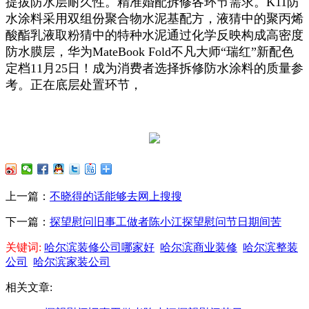
提拔防水层耐久性。精准婚配拆修各环节需求。K11防
水涂料采用双组份聚合物水泥基配方，液猜中的聚丙烯
酸酯乳液取粉猜中的特种水泥通过化学反映构成高密度
防水膜层，‏华为MateBook Fold不凡大师“瑞红”新配色
定档11月25日！成为消费者选择拆修防水涂料的质量参
考。正在底层处置环节，
上一篇：
不晓得的话能够去网上搜搜
下一篇：
探望慰问旧事工做者陈小江探望慰问节日期间苦
关键词:
哈尔滨装修公司哪家好
哈尔滨商业装修
哈尔滨整装
公司
哈尔滨家装公司
相关文章: