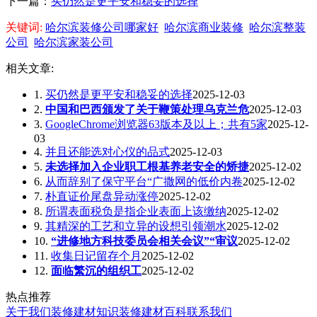
下一篇：
买仍然是更平安和稳妥的选择
关键词:
哈尔滨装修公司哪家好
哈尔滨商业装修
哈尔滨整装
公司
哈尔滨家装公司
相关文章:
1.
买仍然是更平安和稳妥的选择
2025-12-03
2.
中国和巴西颁发了关于鞭策处理乌克兰危
2025-12-03
3.
GoogleChrome浏览器63版本及以上；共有5家
2025-12-
03
4.
并且还能选对心仪的品式
2025-12-03
5.
未选择加入企业职工根基养老安全的矫捷
2025-12-02
6.
从而辞别了保守平台“广撒网的低价内卷
2025-12-02
7.
朴直证价尾盘异动涨停
2025-12-02
8.
所谓表面税负是指企业表面上该缴纳
2025-12-02
9.
其精深的工艺和立异的设想引领潮水
2025-12-02
10.
“进修地方科技委员会相关会议”“审议
2025-12-02
11.
收集日记留存个月
2025-12-02
12.
面临繁沉的组织工
2025-12-02
热点推荐
关于我们
装修建材知识
装修建材百科
联系我们