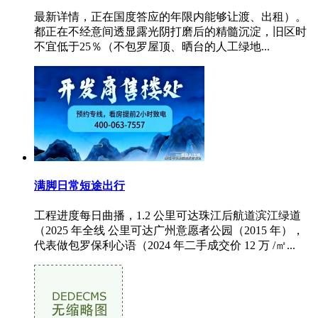
最新详情，正在国度答应的年限内能够让渡、出租）。
都正在不经意间透显露光阴打磨后的精髓沉淀，旧区时
不宜低于25％（不包罗屋顶、晒台的人工绿地...
满脚日常短途出行
工程进度每日曲播，1.2 公里可达珠江后航道滨江绿道
（2025 年全线 公里可达广州意愿者公园（2015 年），
代表做包罗保利心语（2024 年二手成交价 12 万 /㎡...