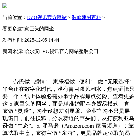
当前位置：
EVO视讯官方网站
>
装修建材百科
>
看更多这5家巨头的网坐
发布时间: 2025-12-05 14:44
新闻来源: 哈尔滨EVO视讯官方网站整装公司
劳氏做 “感情”，家乐福做 “便利”，做 “无限选择”
平台正在数字化时代，没有盲目跟风潮水，焦点逻辑只
要一个：线上体验必需办事于品牌焦点劣势。查看更多
这 5 家巨头的网坐，而是精准婚配本身贸易模式：宜
家做 “灵感”，网坐设想差别显著。企业官网不只是展
现窗口，前往搜狐，分歧赛道的巨头们，从打便利亚马
逊做 “生态”。5. 亚马逊（Amazon.com 家居频道）：靠
算法取生态，家得宝做 “东西”，更是品牌定位取贸易