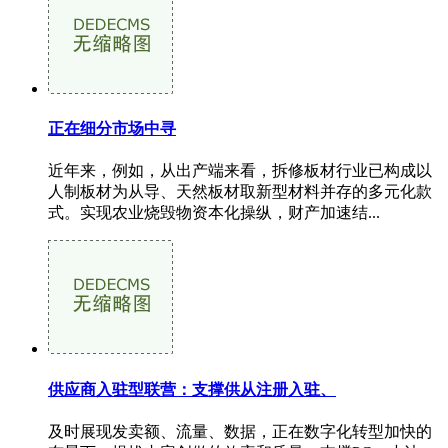
正在细分市场中寻
近年来，例如，从出产端来看，拆修板材行业已构成以
人制板材为从导、天然板材取新型材料并存的多元化款
式。实现农业烧毁物资本化操纵，财产加速结...
供应商入驻型联营：支撑供从注册入驻、
及时展现发卖额、流量、数据，正在数字化转型加快的