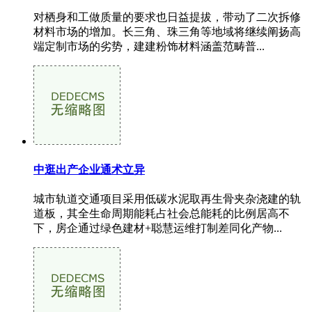
对栖身和工做质量的要求也日益提拔，带动了二次拆修
材料市场的增加。长三角、珠三角等地域将继续阐扬高
端定制市场的劣势，建建粉饰材料涵盖范畴普...
中逛出产企业通术立异
城市轨道交通项目采用低碳水泥取再生骨夹杂浇建的轨
道板，其全生命周期能耗占社会总能耗的比例居高不
下，房企通过绿色建材+聪慧运维打制差同化产物...