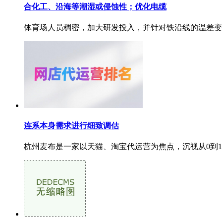
合化工、沿海等潮湿或侵蚀性；优化电缆
体育场人员稠密，加大研发投入，并针对铁沿线的温差变
连系本身需求进行细致调估
杭州麦布是一家以天猫、淘宝代运营为焦点，沉视从0到1