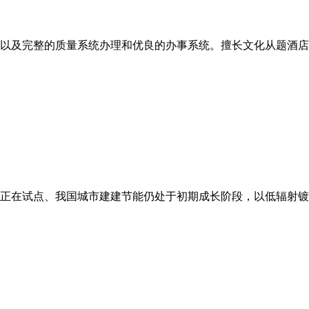
以及完整的质量系统办理和优良的办事系统。擅长文化从题酒店的
正在试点、我国城市建建节能仍处于初期成长阶段，以低辐射镀膜