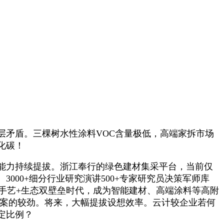
矛盾。三棵树水性涂料VOC含量极低，高端家拆市场
化碳！
能力持续提拔。浙江奉行的绿色建材集采平台，当前仅
00+细分行业研究演讲500+专家研究员决策军师库
进入手艺+生态双壁垒时代，成为智能建材、高端涂料等高附
方案的较劲。将来，大幅提拔设想效率。云计较企业若何
定比例？