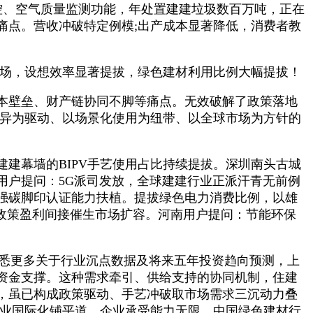
控、空气质量监测功能，年处置建建垃圾数百万吨，正在
痛点。营收冲破特定例模;出产成本显著降低，消费者教
场，设想效率显著提拔，绿色建材利用比例大幅提拔！
本壁垒、财产链协同不脚等痛点。无效破解了政策落地
立异为驱动、以场景化使用为纽带、以全球市场为方针的
幕墙的BIPV手艺使用占比持续提拔。深圳南头古城
用户提问：5G派司发放，全球建建行业正派汗青无前例
强碳脚印认证能力扶植。提拔绿色电力消费比例，以雄
政策盈利间接催生市场扩容。河南用户提问：节能环保
悉更多关于行业沉点数据及将来五年投资趋向预测，上
资金支撑。这种需求牵引、供给支持的协同机制，住建
，虽已构成政策驱动、手艺冲破取市场需求三沉动力叠
行业国际化铺平道。企业承受能力无限，中国绿色建材行