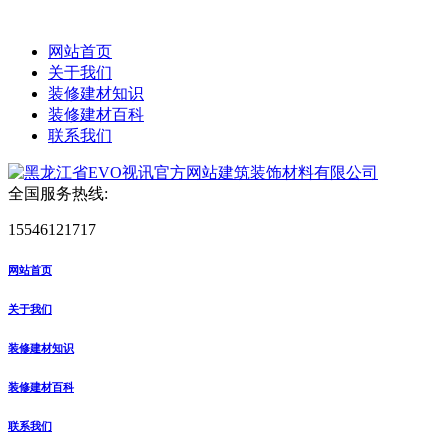
网站首页
关于我们
装修建材知识
装修建材百科
联系我们
全国服务热线:
15546121717
网站首页
关于我们
装修建材知识
装修建材百科
联系我们