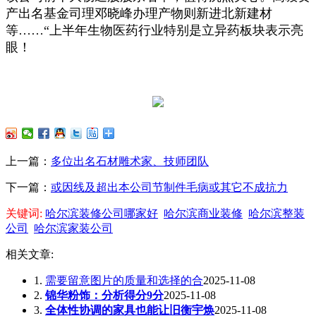
产出名基金司理邓晓峰办理产物则新进北新建材
等……“上半年生物医药行业特别是立异药板块表示亮
眼！
上一篇：
多位出名石材雕术家、技师团队
下一篇：
或因线及超出本公司节制件毛病或其它不成抗力
关键词:
哈尔滨装修公司哪家好
哈尔滨商业装修
哈尔滨整装
公司
哈尔滨家装公司
相关文章:
1.
需要留意图片的质量和选择的合
2025-11-08
2.
锦华粉饰：分析得分9分
2025-11-08
3.
全体性协调的家具也能让旧衡宇焕
2025-11-08