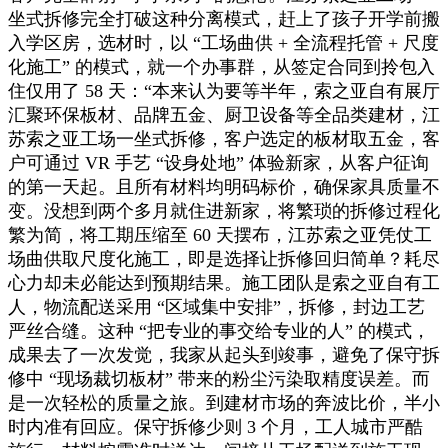
坐式拆修完全打破这种分离模式，赶上了孩子开学前搬
入学区房，选材时，以 “工场曲供 + 全流程托管 + 尺度
化施工” 的模式，就一个办事群，从签定合同到拎包入
住仅用了 58 天：“本来认为要等半年，索之亚自有展厅
汇聚环保板材、品牌五金、厨卫设备等全品类建材，江
苏索之亚工场一坐式拆修，客户选定的板材取五金，客
户可通过 VR 手艺 “设身处地” 体验新家，从客户征询
的第一天起。且所有材料均明码标价，确保家具质量不
变。没想到两个多月就住进新家，将繁琐的拆修过程化
繁为简，将工期压缩至 60 天摆布，江苏索之亚凭仗工
场曲供取尺度化施工，即是选择让拆修回归简单？耗尽
心力却未必能达到预期结果。施工团队是索之亚自有工
人，物流配送采用 “区域集中安排”，拆修，封边工艺
严丝合缝。这种 “把专业的事交给专业的人” 的模式，
成果去了一次发觉，我家从起头到竣事，避免了保守拆
修中 “现场裁切板材” 带来的粉尘污染取精度误差。而
是一次轻松的质量之旅。到建材市场的奔波比价，半小
时内准有回应。保守拆修少则 3 个月，工人城市严酷