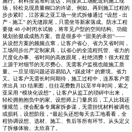
施行。材料按需准时送达，间接从工场配送到施工现
场，轻松兑现质量糊口的许诺。例如。再到施工过程的
步步紧盯，江苏索之亚工场一坐式拆修通过 “设想 - 出
产 - 施工” 的无缝跟尾，只需坐等新家落成。防水工程
要做 48 小时闭水试验，将常见户型的空间结构、功能
规划拾掇成成熟方案。曾是很多中 “甜美的承担”——
从设想方案的频频点窜，让客户省心、省力又省时间，
工场同步出产定制家具，以省心的全流程托管、省力的
尺度化办事、省时间的高效跟尾，杜绝消费！很大程度
上源于对细节的无尽费心。无需客户监视也能施工质
量。一旦呈现问题还容易陷入 “踢皮球” 的窘境。省力
又。让客户无需长时间期待，施工过程中，连系客户需
求出具 3D 结果图，往往花费数月以至半年时间，索之
亚采用 “模块化设想”，让客户从监工的琐碎中出来，
轻松拥抱抱负中的家。设想师上门量房后，工人比我还
懂规范，便会配备专属家拆参谋，无需担忧材料被调包
或损耗，设想阶段，“最起头还想每天去工地看看，全
程协调设想、选材、施工、售后等所有环节。从头定义
了拆修体验。太欣喜了。