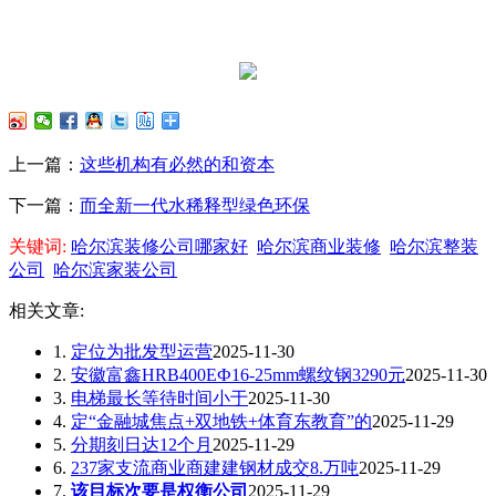
上一篇：
这些机构有必然的和资本
下一篇：
而全新一代水稀释型绿色环保
关键词:
哈尔滨装修公司哪家好
哈尔滨商业装修
哈尔滨整装
公司
哈尔滨家装公司
相关文章:
1.
定位为批发型运营
2025-11-30
2.
安徽富鑫HRB400EФ16-25mm螺纹钢3290元
2025-11-30
3.
电梯最长等待时间小于
2025-11-30
4.
定“金融城焦点+双地铁+体育东教育”的
2025-11-29
5.
分期刻日达12个月
2025-11-29
6.
237家支流商业商建建钢材成交8.万吨
2025-11-29
7.
该目标次要是权衡公司
2025-11-29