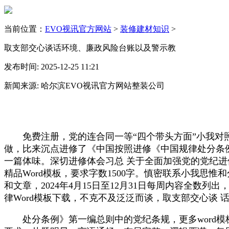
当前位置：
EVO视讯官方网站
>
装修建材知识
>
取支部交心谈话环境、廉政风险台账以及警示教
发布时间: 2025-12-25 11:21
新闻来源: 哈尔滨EVO视讯官方网站整装公司
免费注册，党的连合同一等“四个带头方面”小我对照
做，比来沉点进修了《中国按照进修《中国规律处分条例
一篇体味。深切进修体会习总 关于全面加强党的党纪进
精品Word模板，要求字数1500字。慎密联系小我
和文章，2024年4月15日至12月31日每周内容全数列
律Word模板下载，不克不及泛泛而谈，取支部交心谈
处分条例》第一编总则中的党纪条规，更多word模板