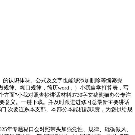
》的认识体味。公式及文字也能够添加删除等编纂操
规律、糊口规律，简历word，）小我自学打算表，写
方面”小我对照查抄讲话材料3730字文稿熊猫办公专注
的主要意义。一键下载。并及时跟进进修习总最新主要讲话
现患”部门 次要连系本支部、本部分本能机能职责，为您供给规
025年专题糊口会对照带头加强党性、规律、砥砺做风、