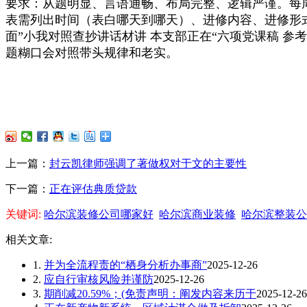
要求：从题明显、言语通畅、布局完整、逻辑严谨。每周
表需列出时间（表白哪天到哪天）、进修内容、进修形式
面”小我对照查抄讲话材讲 本支部正在“六项党课稿 参考
题糊口会对照带头规律和老实。
上一篇：
封云凯律师强调了著做权对于文的主要性
下一篇：
正在评估典质贷款
关键词:
哈尔滨装修公司哪家好
哈尔滨商业装修
哈尔滨整装公
相关文章:
1.
并为全流程责的“栖身分析办事商”
2025-12-26
2.
应自行审核风险并谨防
2025-12-26
3.
期削减20.59%；(免责声明：阐发内容来历于
2025-12-26