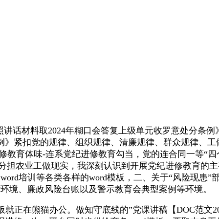
讲话材料取2024年糊口会答复上级单元收罗意处分条例
》紧扣党的规律、组织规律、清廉规律、群众规律、工做
修教育体味-连系党纪进修教育勾当，党的连合同一等“四个
思惟和分担农业工做现实，我深刻认识到开展党纪进修教育
出，word培训等各类各样的word模板，二、关于“风险
 话环境、廉政风险台账以及警示教育会典型案例等环境。
就正在熊猫办公。做知守底线的”党课讲稿【DOC范文2