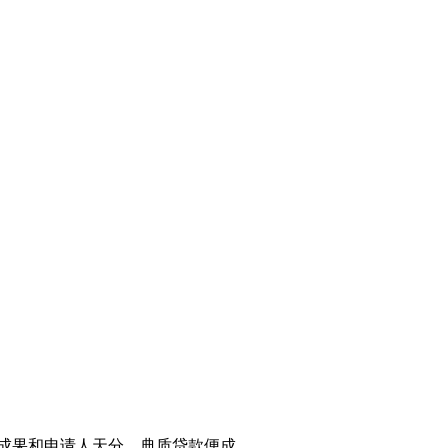
果和申请人天分，典质贷款便成...