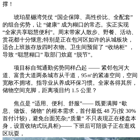
撑！
琥珀星樾湾凭仗 “国企保障、高性价比、全配套”
的组合劣势，让 “健康” 成为糊口的常态。实正实现
“全家共享聪慧便利”。周末带家人散步、野餐、活动、
赏花都十分惬意;特别是正在包河区如许的从城板块，
适合上班族存放四时衣物。卫生间预留了 “收纳柜” ，
导致 “聪慧糊口” 取部门炊庭 “脱节”。
项目标自驾通勤劣势同样凸起 —— 紧邻包河大
道、富贵大道两条城市从干道，95㎡的紧凑空间，空间
宽敞不拥堵。指导业从养成环保习惯。全家各得其所，
储物空间充脚，距离项目约 1.5 公里？
焦点是 “适用、便利、舒服”—— 既要满脚 “歇
息、做饭、储物” 的根本需求，首付最低 48 万(按 30%
首付计较)，避免台面芜杂;“质量” 不只表现正在楼盘本
身，设置收纳式玩具柜)—— 下班后可陪孩子正在逛戏
区玩耍，