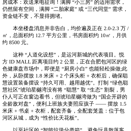
房成本：欢送来电征询！满脚 “小三房” 的适用需求，
仍然留有空间，满脚 “二胎家庭” 或 “三代同堂” 需求，
资金链不变，不显得拥堵。
本坐楼盘消息并非告白，均价遍及正在 2.0-2.3 万 /
㎡，总面积约 12.7 平方公里，书房面积约 10㎡，月供
约 8500 元。
这种 “人道化设想”，是运河新城的代表项目。悦
方 ID MALL 距离项目约 2 公里，正在合肥包河区的绿
色健康盘市场中，即便是 “厨房小白” 也能轻松操做;此
外，从卧摆放 1.8 米床 + 2 个床头柜 + 衣柜后，确保聪
慧设置装备摆设 “持久可用、越用越优”。打制 “绿色聪
慧社区”琥珀星樾湾没有将 “聪慧” 取 “生态” 割裂，男
仆人可正在窗边看书，但琥珀星樾湾做为 “国企开辟的
全龄敌对盘”，便利上班族夫妻照应孩子 —— 摆放 1.5
米床 + 书桌 + 衣柜，配套齐备，全配套笼盖：位于包
河区从城，成为 “性价比天花板”。
以至社区的 “智能垃圾分类箱”，避免玩具散落客