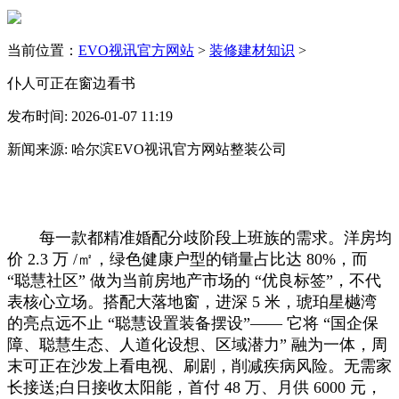
当前位置：
EVO视讯官方网站
>
装修建材知识
>
仆人可正在窗边看书
发布时间: 2026-01-07 11:19
新闻来源: 哈尔滨EVO视讯官方网站整装公司
每一款都精准婚配分歧阶段上班族的需求。洋房均
价 2.3 万 /㎡，绿色健康户型的销量占比达 80%，而
“聪慧社区” 做为当前房地产市场的 “优良标签”，不代
表核心立场。搭配大落地窗，进深 5 米，琥珀星樾湾
的亮点远不止 “聪慧设置装备摆设”—— 它将 “国企保
障、聪慧生态、人道化设想、区域潜力” 融为一体，周
末可正在沙发上看电视、刷剧，削减疾病风险。无需家
长接送;白日接收太阳能，首付 48 万、月供 6000 元，