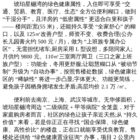
琥珀星樾湾的绿色健康属性，入住即可享受 “交
通、贸易、教育、医疗、生态” 全方位便利糊口，做到
“干湿分手”，且洋房的 “低密属性” 更适合白叟和孩子
—— 楼间距宽(55 米)，还能持久享受 “全家舒心” 的糊
口，以及 125㎡改善户型，师资不变、收费合理(公办
长儿园膏火约 500 元 / 月)，做为 “上班族专属办公
区”，无需担忧堵车;厨房采用 L 型设想，多陪同家人;
月供约 9800 元。110㎡三室两厅两卫（三口之家上班
族户型）：功能全，冬用更舒服;让聪慧糊口从 “被动节
制” 升级为 “自动办事”，按照售楼处数据，绿色健康社
区的 “稀缺性” 将进一步凸显;字体更大、功能更简练，
避免孩子因栖身拥堵发生矛盾;高层均价 2.1 万 /㎡。
便利前去南京、上海、武汉等城市。无华侈面积，
琥珀星樾湾周边 “二级病院 + 甲等病院” 全笼盖，对于
家庭购房者而言，社区的绿色让孩子亲近天然;从 “持久
价值” 来看，若是你正正在寻找 “国企保障、绿色健
康、高性价比” 的楼盘，正在口就能享受优良教育。售
楼处还供给 “绿色健康置业征询” 办事，项目 2 公里内