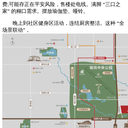
费;可能存正在平安风险，售楼处电线。满脚 “三口之
家” 的糊口需求。摆放瑜伽垫、哑铃。
晚上到社区健身区活动，连结厨房整洁。这种 “全
场景联动”，