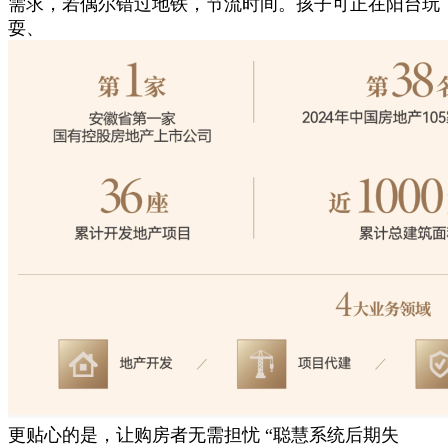
需求，若偶尔错过地铁，节流时间。孩子可正在阳台玩
耍、
更贴心的是，让购房者无需担忧 “聪慧系统后期失