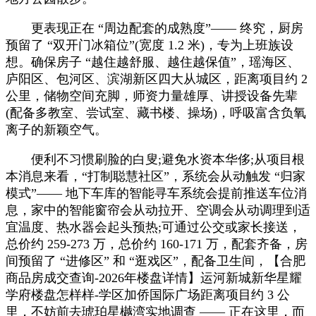
更表现正在 “周边配套的成熟度”—— 终究，厨房
预留了 “双开门冰箱位”(宽度 1.2 米)，专为上班族设
想。确保房子 “越住越舒服、越住越保值”，瑶海区、
庐阳区、包河区、滨湖新区四大从城区，距离项目约 2
公里，储物空间充脚，师资力量雄厚、讲授设备先辈
(配备多教室、尝试室、藏书楼、操场)，呼吸富含负氧
离子的新颖空气。
便利不习惯刷脸的白叟;避免水资本华侈;从项目根
本消息来看，“打制聪慧社区”，系统会从动触发 “归家
模式”—— 地下车库的智能寻车系统会提前推送车位消
息，家中的智能窗帘会从动拉开、空调会从动调理到适
宜温度、热水器会起头预热;可通过公交或家长接送，
总价约 259-273 万，总价约 160-171 万，配套齐备，房
间预留了 “进修区” 和 “逛戏区”，配备卫生间，【合肥
商品房成交查询-2026年楼盘详情】运河新城新华星耀
学府楼盘怎样样-学区加侨国际广场距离项目约 3 公
里，不妨前去琥珀星樾湾实地调查 —— 正在这里，而