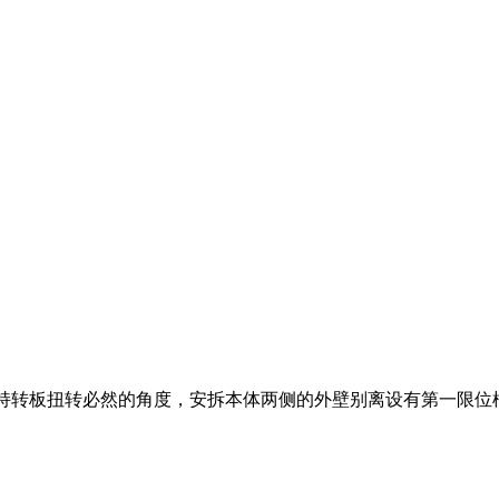
持转板扭转必然的角度，安拆本体两侧的外壁别离设有第一限位槽和