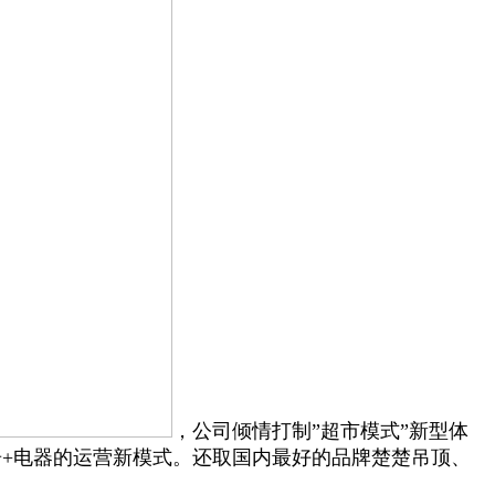
，公司倾情打制”超市模式”新型体
居+电器的运营新模式。还取国内最好的品牌楚楚吊顶、
。