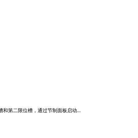
第二限位槽，通过节制面板启动...