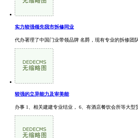
实力较强领先我市拆修同业
代办署理了中国门业带领品牌 名爵，现有专业的拆修团队
较强的立异能力及审美能
办事 1、相关建建专业结业， 6、有酒店餐饮会所等大型