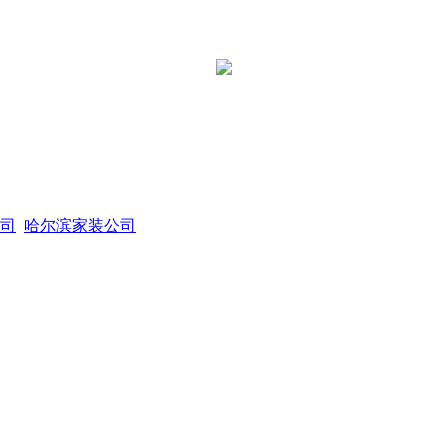
司
哈尔滨家装公司