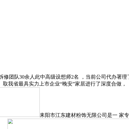
修团队30余人此中高级设想师2名 ，当前公司代办署
取我省最具实力上市企业“晚安”家居进行了深度合做，
耒阳市江东建材粉饰无限公司是一 家