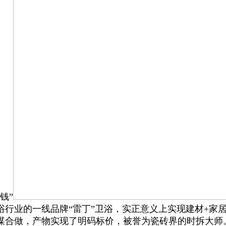
钱”
行业的一线品牌“雷丁”卫浴，实正意义上实现建材+家
谋合做，产物实现了明码标价，被誉为瓷砖界的时拆大师