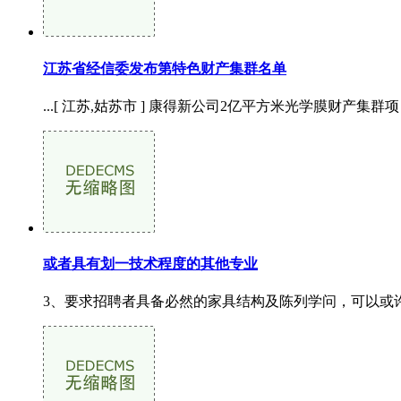
江苏省经信委发布第特色财产集群名单
...[ 江苏,姑苏市 ] 康得新公司2亿平方米光学膜财产
或者具有划一技术程度的其他专业
3、要求招聘者具备必然的家具结构及陈列学问，可以或许