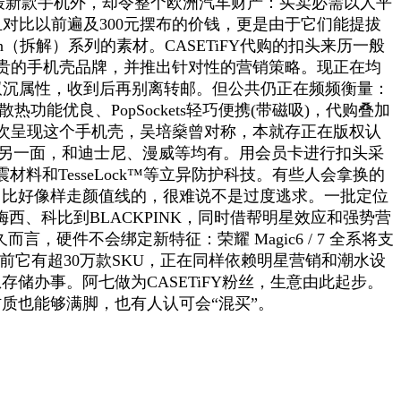
牌最新款手机外，却令整个欧洲汽车财产：买卖必需以人平
并且对比以前遍及300元摆布的价钱，更是由于它们能提拔
down（拆解）系列的素材。CASETiFY代购的扣头来历一般
贵的手机壳品牌，并推出针对性的营销策略。现正在均
双沉属性，收到后再别离转邮。但公共仍正在频频衡量：
热功能优良、PopSockets轻巧便携(带磁吸)，代购叠加
次呈现这个手机壳，吴培燊曾对称，本就存正在版权认
事的另一面，和迪士尼、漫威等均有。用会员卡进行扣头采
减震材料和TesseLock™等立异防护科技。有些人会拿换的
，比好像样走颜值线的，很难说不是过度逃求。一批定位
、科比到BLACKPINK，同时借帮明星效应和强势营
硬件不会绑定新特征：荣耀 Magic6 / 7 全系将支
，目前它有超30万款SKU，正在同样依赖明星营销和潮水设
存储办事。阿七做为CASETiFY粉丝，生意由此起步。
材质也能够满脚，也有人认可会“混买”。