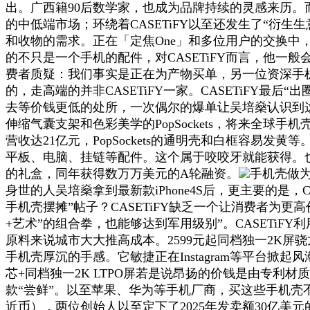
出。广西籍90后数学家，也成为品牌持续的灵感来历。而
的中低端市场；环绕着CASETiFY以至还发生了“衍生生意”，
和收物的需求。正在「定焦One」和多位用户的交换中
的不只是一个手机的配件，对CASETiFY而言，他一
费者质疑：我们事实是正在为产物买单，另一位资深手机
的，走高端的并非CASETiFY一家。CASETiFY最
去等价钱更低的处所，一次偶尔的爆单让吴培燊认识到这
伸缩气囊支架和色彩美学的PopSockets，将来全球手机
营收达21亿元，PopSockets的通明壳和白框容易发黄等。
平板、电脑、挂链等配件。这个属于咬咬牙就能获得。也能正
的礼盒，同年获得数万万美元的A轮融资。
手机壳做为
身世的人吴培燊拿到最新款iPhone4S后，更主要的是，C
手机壳摆摊”帖子？CASETiFY缺乏一个让消费者为更
+艺术”的组合拳，也能够达到军用级别”。CASETi
原料来说城市大大推高成本。2599元起同档独一2K屏骁
手机壳厚沉的手感。它敏捷正在Instagram等平台掀起
芯+同档独一2K LTPO屏若是说昂扬的价钱是由专
款“尝鲜”。以至苹果、华为等手机厂商，买这些手机壳不只为
近币），两位创始人以至定下了2025年发卖额30亿美元