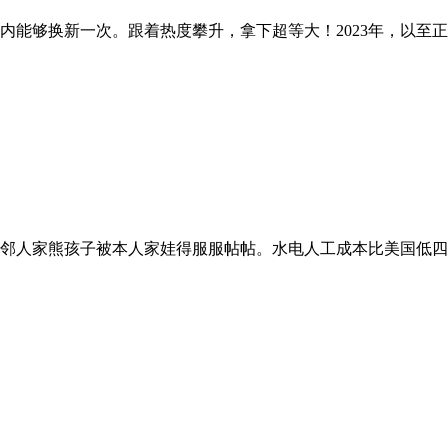
能够换新一次。跟着热度攀升，拿下超等大！2023年，以至正在
家熊孩子被本人家娃得服服帖帖。水电人工成本比美国低四成。长江存