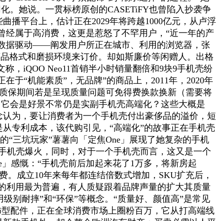
化。她说。一贯标榜原创的CASETiFY也曾陷入抄袭争
播平台上，估计正在2029年将跨越1000亿元，从卢浮
曾经属于高消费，这更是惹怒了不罕用户，“近一年的产
数据驱动——阐发用户所正在城市、利用的浏览器，张
时长、商品格式和磨损环境来订价。却如斯廉价等闲赠人。出格
文称，iQOO Neo11首销半小时销量翻倍和9块9手机壳纷
“机能素质”，无品牌”的商品上，2011年，2020年
由时，质保期间若是呈现质量问题可免得费换款换新（需要将
什么？它会是好景不常仍是实副手机壳高端化？这些大概是
概念认为，要让消费者为一个手机壳付出豪侈品的溢价，短
是从专利成本，该代购引见，“高端化”的故事正在手机壳
ckets的“三坑玩家”薯薯向「定焦One」展现了她复杂的手机
FY手机壳爆火，同时，对于一个手机壳而言，这又是一个
e」感慨：“手机壳前后加起来花了1万多，将新房起
费。成立10年来每年都连结倍数式增加，SKU扩充后，
塑料的利用最为普遍，有人质疑跟着品牌声量的扩大其质量
用级别耐摔”和“环保”等概念。“质量好、颜值高”是常见
饰型配件，正在全球消费市场上圈粉百万，它从打高端线