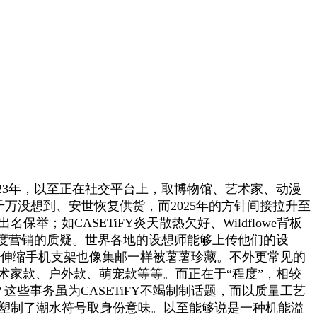
3年，以至正在社交平台上，取博物馆、艺术家、动漫
荷兰千万没想到、安世恢复供货，而2025年的方针间接拉升至
举；如CASETiFY炎天散热欠好、Wildflowe背板
度营销的质疑。世界各地的设想师能够上传他们的设
产物可伸缩手机支架也像集邮一样被薯薯珍藏。不外更常见的
艺术家款、户外款、萌宠款等等。而正在于“程度”，相较
这些事务虽为CASETiFY不竭制制话题，而以质量工艺
iFY塑制了潮水符号取身份意味。以至能够说是一种机能溢