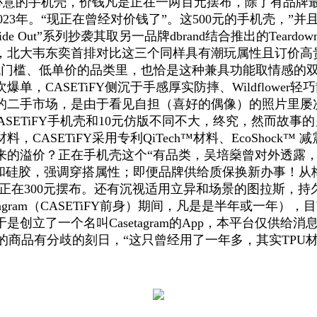
到合心意的手机壳，价钱凡是正在一两百元摆布，除了有品
23年。“现正在曾经对价钱了”。这500元的手机壳，”
de Out”系列抄袭其取另一品牌dbrand结合推出的Tear
，北大韦东奕首排对比这三个同样具有潮玩属性且订价高
来低门槛、低单价的品类里，也恰是这种兼具功能取情感的
ASETiFY侧沉于手感厚实防摔、Wildflower轻巧散
的二手市场，是由于看见自担（喜好的偶像）的照片里屡
ASETiFY手机壳和10元仿版不同不大，终究，然而故
SETiFY采用专利QiTech™材料、EcoShock™ 
来的溢价？正在手机壳这个“有品类，吴培燊曾对外透露
和硅胶，强调穿搭属性；即便品牌供给质保换新办事！从梅西
在300元摆布。还有沉视适用立异和场景的图拉斯，持久而言，
agram（CASETiFY前身）期间，凡是是半年或一年）
立了一个名叫Casetagram的App，本平台仅供给消息
分歧的商品有分歧的刻日，“这只曾经用了一年多，其实TPU