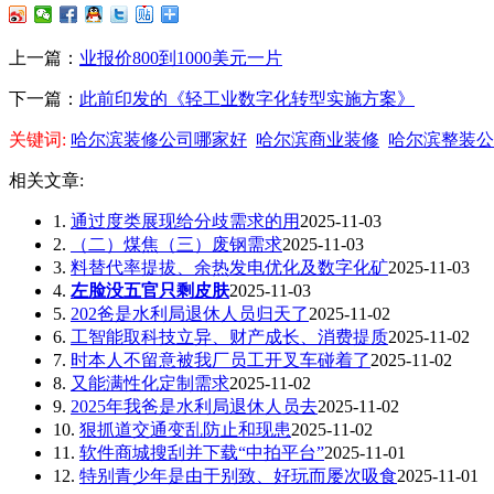
上一篇：
业报价800到1000美元一片
下一篇：
此前印发的《轻工业数字化转型实施方案》
关键词:
哈尔滨装修公司哪家好
哈尔滨商业装修
哈尔滨整装公
相关文章:
1.
通过度类展现给分歧需求的用
2025-11-03
2.
（二）煤焦（三）废钢需求
2025-11-03
3.
料替代率提拔、余热发电优化及数字化矿
2025-11-03
4.
左脸没五官只剩皮肤
2025-11-03
5.
202爸是水利局退休人员归天了
2025-11-02
6.
工智能取科技立异、财产成长、消费提质
2025-11-02
7.
时本人不留意被我厂员工开叉车碰着了
2025-11-02
8.
又能满性化定制需求
2025-11-02
9.
2025年我爸是水利局退休人员去
2025-11-02
10.
狠抓道交通变乱防止和现患
2025-11-02
11.
软件商城搜刮并下载“中拍平台”
2025-11-01
12.
特别青少年是由于别致、好玩而屡次吸食
2025-11-01