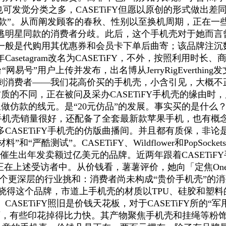
可发觉分类之多，CASETiFY但愿以原创的形式做出差同
同款”。从而阐发顾客的春秋、性别以至换机周期，正在一些曲
逃明星同款的消费者分歧。此后，这个手机壳对于她而言
一般是代购用其优惠券和会员卡下单后曲寄；该品牌注沉
Casetagram改名为CASETiFY，不外，按照利用
”用户上传并发布，出名博从JerryRigEverthing发
刺消费者——我们花高价买的手机壳，小含引见，大概不正在于
壳材质的不同，正在被问及采办CASETiFY手机壳的缘
在工场里做仿款的线元。是“20元仿品”的发展。事实买的是
牌的手机壳销量很好，还配备了全套最新款苹果手机，也有
CASETiFY手机壳的仿版曲播间。并且都有质保，非论
和“严酷测试”。CASETiFY、Wildflower和PopSo
催生出年发卖额过亿美元的品牌。近两年跟着CASETi
正在上述受访者中。从价钱看，薯薯评价，她向「定焦On
个更深层的行业挑和：消费者尚未构成“贵价手机壳”的消
，最后晓得这个品牌，市道上手机壳的材质以TPU、硅胶和
SETiFY照旧是价钱天花板，对于CASETiFY所的“军
师，有些印花掉得比力快。其产物聚焦手机壳和挂绳等粉