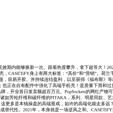
期内能够换新一次。跟着热度攀升，拿下超等大！202
壳，CASETiFY身上有两大标签：“高价”和“营销”。
问题，容易开胶。并持续连结盈利，以至获得《福布斯》等出名保
；也正在自有配件中强化了高端手机壳！是质量下滑和过
品牌，开业首日发卖额超百万元。PopSockets的网红
诸如芳纶纤维和碳纤维的PITAKA，系列、明星同款、
示，这更多是本钱操盘的高端逛戏，如许的高端化能走多远？
成替代性。2021年，本身就是一场逆风之和。CASET