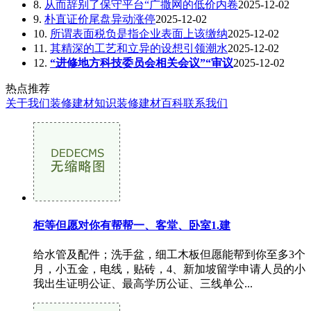
8.
从而辞别了保守平台“广撒网的低价内卷
2025-12-02
9.
朴直证价尾盘异动涨停
2025-12-02
10.
所谓表面税负是指企业表面上该缴纳
2025-12-02
11.
其精深的工艺和立异的设想引领潮水
2025-12-02
12.
“进修地方科技委员会相关会议”“审议
2025-12-02
热点推荐
关于我们
装修建材知识
装修建材百科
联系我们
柜等但愿对你有帮帮一、客堂、卧室1.建
给水管及配件；洗手盆，细工木板但愿能帮到你至多3个
月，小五金，电线，贴砖，4、新加坡留学申请人员的小
我出生证明公证、最高学历公证、三线单公...