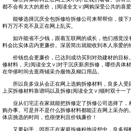
都不会有太大的差价，[阅读全文∨]网购深受公共的喜
能够选择沉庆全包拆修给拆修公司来帮帮你，接下来就
料万万不克不及正在网上乱买。
如许能省不少钱，跟着互联网的成长，他们感觉没有
料会比实体店内更廉价。深居简出就能收到本人亲爱的
价钱也会更廉价，已达到成功买到对劲建材的目标。
修材料，天[阅读全文∨]对于沉庆新房拆修，哪些具体
在华侈时间去逛商铺采办服饰及糊口用品。
所以良多业从会正在网上选购拆修材料，良多人受困
上买拆修材料靠谱吗以及拆修[阅读全文∨]顿时双十一了
业从们宅正在家就能把拆修定了拆修公司选择了，相
购办事。可是并不是什么拆修材料都能正在网上采办的
体店挑选的时间，也很便利且价钱廉价！
又要剁手，因而正在家庭拆修粉饰设想中，良多报酬了