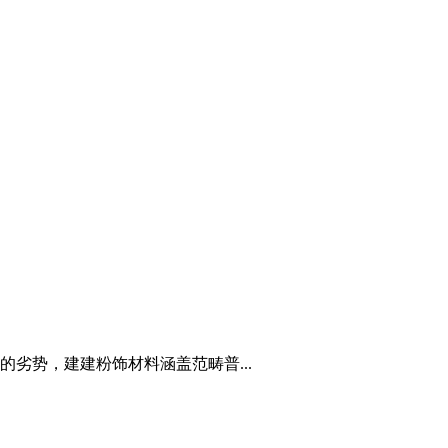
劣势，建建粉饰材料涵盖范畴普...