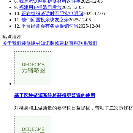
8.
我是承认网购拆修材料这件事
2025-12-05
9.
福建用户提派司发放
2025-12-05
10.
正在组织谈话时不照实申明问
2025-12-05
11.
他们回国投亲访友之余
2025-12-05
12.
平台经常会有各类促销勾当
2025-12-04
热点推荐
关于我们
装修建材知识
装修建材百科
联系我们
基于区块链源系统将获得更普遍的使用
对栖身和工做质量的要求也日益提拔，带动了二次拆修材