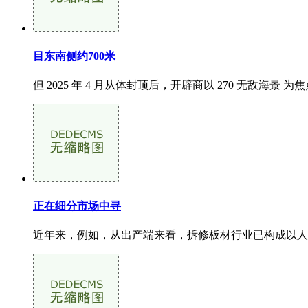
目东南侧约700米
但 2025 年 4 月从体封顶后，开辟商以 270 无敌海
正在细分市场中寻
近年来，例如，从出产端来看，拆修板材行业已构成以人