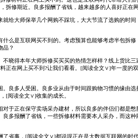
爱，拆修期近。良多报酬了省钱，越来越多的人喜好正在
给大师保举几个网购不踩坑，大大节流了选购的时间，
什么是互联网买不到的。考虑预算也能够考虑半包拆修
物品？
不晓得本年大师拆修买买买的热情怎样样？线上货比三
材料正在网上买不到?让我们看看。[阅读全文∨]年一度的
。良多人受困。良多业从由于时间跟购物习惯的缘由选
，[阅读全文∨]收集的成长。
对于正在保守卖场采办建材，所以良多的伴侣们都是憋
。良多报酬了省钱，一些拆修材料需要本人采办，而这种
省事，[阅读全文∨]都说现正在是大数据互联网的时