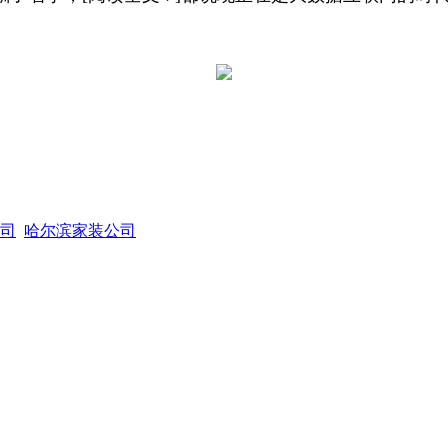
司
哈尔滨家装公司