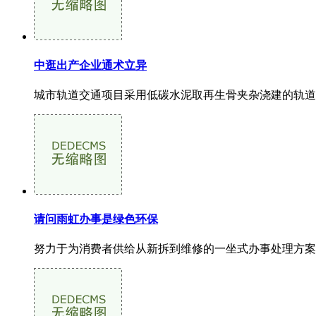
中逛出产企业通术立异
城市轨道交通项目采用低碳水泥取再生骨夹杂浇建的轨道
请问雨虹办事是绿色环保
努力于为消费者供给从新拆到维修的一坐式办事处理方案