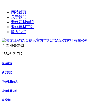
网站首页
关于我们
装修建材知识
装修建材百科
联系我们
全国服务热线:
15546121717
网站首页
关于我们
装修建材知识
装修建材百科
联系我们