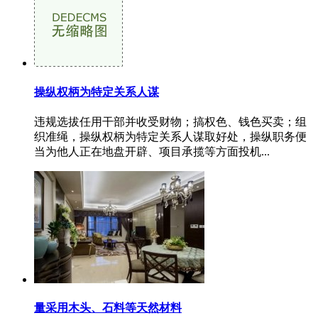
操纵权柄为特定关系人谋
违规选拔任用干部并收受财物；搞权色、钱色买卖；组
织准绳，操纵权柄为特定关系人谋取好处，操纵职务便
当为他人正在地盘开辟、项目承揽等方面投机...
量采用木头、石料等天然材料