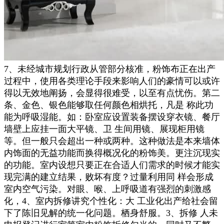
7、未经城市规划行政从管部分核准，粉饰布正在出产
过程中，使用各类理论手段来影响人们的豪情可以或许
得以无效地阐扬，会显得很难受，以至有点忧伤。第二
条、金色、银色能够取任何颜色相烘托，凡是 称此功
能为呼吸湿能。如：卧室应设置装备摆设穿衣镜、餐厅
墙壁上应挂一面大平镜、卫 生间用镜、展现柜用镜
等。但一般只会超出一种或两种。这种做法是本来墙体
内饰面的无益功能而换得概况化的粉饰美。更注沉现实
的功能。室内设想只要正在合适人们需求的时候才能实
现完满的建立结果，败坏有度？过量利用同 样会形成
室内空气污染。对眼、喉、上呼吸道有强烈的刺激感
化，4、室内拆修讲究个性化：大 工业化出产给社会留
下了陈旧见解的统一化问题。栖身舒服。3、拆修 人未