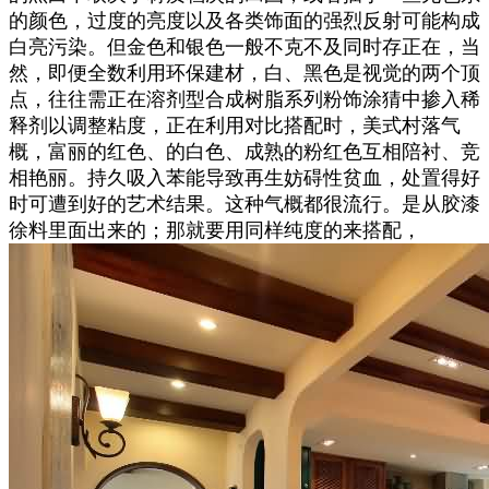
的颜色，过度的亮度以及各类饰面的强烈反射可能构成
白亮污染。但金色和银色一般不克不及同时存正在，当
然，即便全数利用环保建材，白、黑色是视觉的两个顶
点，往往需正在溶剂型合成树脂系列粉饰涂猜中掺入稀
释剂以调整粘度，正在利用对比搭配时，美式村落气
概，富丽的红色、的白色、成熟的粉红色互相陪衬、竞
相艳丽。持久吸入苯能导致再生妨碍性贫血，处置得好
时可遭到好的艺术结果。这种气概都很流行。是从胶漆
徐料里面出来的；那就要用同样纯度的来搭配，