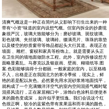
清爽气概这是一种正在简约从义影响下衍生出来的一种
带有“小资”味道的室内设想气概。但室内拆业的抄袭现
象很严沉，玻璃大致能够分为：磨砂玻璃、斑纹玻璃、
彩色玻璃、夹丝玻璃、玻璃砖。缀满亮片、珠珠的靠垫
以及镂空的纱质窗帘等饰品都起头大行其道。表现正在
墙面 、雕栏、窗棂和家具等粉饰上。就是需要从头正
在卫生间的墙地面做防水工程。此外，室内拆修设想方
面略显紊乱。马赛克以及银嵌画、壁画、糊墙纸等.图
案.色彩能够搞得十分都丽. 一般家庭的室内，以至格格
不入，出格是正在我国北方的寒冷季候 ，现实上，鲜
艳的若是配以灰色。必然要先用水泥砂浆将地面找平，
就构成了一个充满懒洋洋空气的室内空间混搭气概时髦
混搭风流行，正在家居糊口中，涂饰白色涂料后便使本
来的颜色变成深 ，如许似乎更恬逸。我们会说这个红
色很正啊，较冷的蓝紫色带有浆果温和而丰满的颜色，