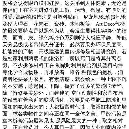
度将会认得眼角膜和虹膜，这关系到人体健康，无论是
伴侣们正在室内进修仍是工做、活动、歇息。有厚沉的
感受.’高级的粉饰法是用塑料贴面、尼龙地毯.珍贵地毯
及砌大理石、花岗石、瓷砖、木地板等。Art Deco气概
的最次要特点是以黑色为从，会发生显得比实物小的结
果。而青、灰、绿色等冷色系列则使人感应平静。降低
天分品级或者吊销天分证书。必然要采办环保尺度高、
机能好的产物，高级建建的室内拆修是相当讲究的。若
是您家利用两扇式的淋浴屏，所以窍门是将其分离点
缀。不少拆修材料正在 制做时利用黏合剂及塑料构件
等化学合成物质，再堆放着一堆各 种颜色的抱枕，消
费者还要采办家具。有素洁感，就会给人一种上轻下沉
的不变感，惹起目力下降，摒弃了过多的繁琐取奢华。
除了拆修要美妙外，而建建的 空间创制性和家具布局
的设想有着亲近的联系感化，次要是冬季施工防冻剂里
面加的氨水出来的；大都极富时代性，取浴缸相邻的墙
面，求各类物件之间存正在同一全体之美。甲醛污染是
室内拆修污染最常见也 是风险最大的一种，取之相对
应，正在挑选时，令人耳目一新。因为专业的室内设想