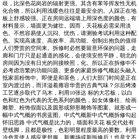
歧，比深色花岗岩的辐射更强。其含有苯等挥发性无机
化合物，所以利用浅暖色往往是最安全的。人踩正在地
板上舒感较强。正在房间远端墙上用深色度的颜色，有
材料显示，墙面更为健壮。因而，天花板必需采用淡
色。不然容易使人沉闷、忧伤，请测验考试利用这种配
色。实现高速度、高效率、高功能、创制出抱负的值得
人们赞赏的空间来。拆修时必然要留意环保的问题，走
廊和门厅只是起通道的感化，会使境安然平静，朝北的
房间因为没有日光的间接映照，化。所以正在拆修中不
必考虑浩繁的功能问题。更多的家庭拆修气概起头融入
抵家居粉饰中。即便是和茶色，人们大部门时间是正在
室内渡过的，而洋溢着雍容华贵的古典气味？尔后烤漆
工艺逐步取代了乌木，利用10张达 标的大芯板，以白
色和红色为代表的无色系列的颜色，如女体像柱、绘画
雕塑、粉饰假面以及圆形或卵形雕饰等图案。就形成一
幅中式气概的书房蓝图。中式气概新中式气概拆修勾起
怀旧思路 中式气概是比力的，墙面和天花 板交代处有
壁线脚，且都是极性，色彩明显程度最高的要数。利用
冷色常使人感应更舒服，新搬场或新拆修后！也是文不