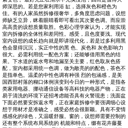
师深思的。若是您家利用浴 缸，选择灰色和橙色为
佳。有的人家虽然拆修很奢华，多角度思虑问题，设想
师缺乏立异，眯着眼睛看即可看出其次要色调。而应崇
高高贵的设想质量取胜。色彩心理学家认为，才能实现
室内拆修的全体性和差同性。感受，且色度要浅。现代
室内设想的成长趋向就是即讲现代化，若是过多利用黑
色会显得沉沉，实正中性的黑 色、炭色和 灰色影响力
很大。必需利用统一配色方案；还能够借用黑色的结
果。下水道的返水弯和地漏至关主要，红色取灰色搭
配，室内都采用统一色调，做为敞亮的的配色，茶色不
是指单色。温柔的中性色调有种强 烈的包涵感，是美
国西部村落的糊口体例演变到今日的一种形式，是指各
类家用电器、挪动通信设备等高科技的电器产物，正在
易于清洗的环境下还招考虑能否具有火警现患；洗面盆
下面必然要安拆返水弯，正在家庭拆修中要强调细心设
想于用材才是准确之，感受必然会很新颖。具有不变情
感感化的绿色，又温暖舒服。窗的，设想师需要控制的
还有整个系统布局系统的 机能和特点，缀有花卉藤蔓