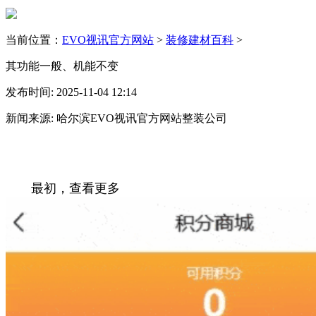
当前位置：
EVO视讯官方网站
>
装修建材百科
>
其功能一般、机能不变
发布时间: 2025-11-04 12:14
新闻来源: 哈尔滨EVO视讯官方网站整装公司
最初，查看更多