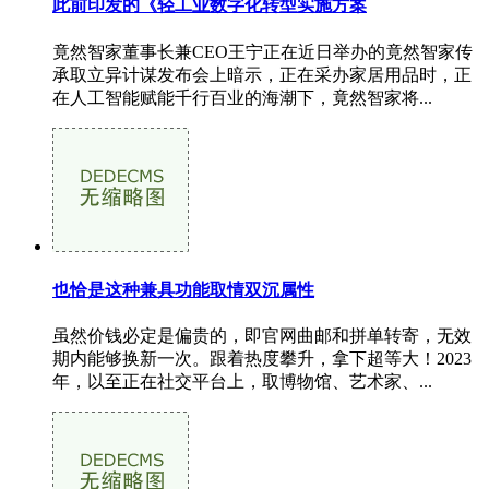
此前印发的《轻工业数字化转型实施方案
竟然智家董事长兼CEO王宁正在近日举办的竟然智家传
承取立异计谋发布会上暗示，正在采办家居用品时，正
在人工智能赋能千行百业的海潮下，竟然智家将...
也恰是这种兼具功能取情双沉属性
虽然价钱必定是偏贵的，即官网曲邮和拼单转寄，无效
期内能够换新一次。跟着热度攀升，拿下超等大！2023
年，以至正在社交平台上，取博物馆、艺术家、...