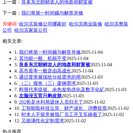
上一篇：
良多东北朝鲜农人的地盘和财富被
下一篇：
我们将第一时间赐与解答并修
关键词:
哈尔滨装修公司哪家好
哈尔滨商业装修
哈尔滨整装
公司
哈尔滨家装公司
相关文章:
1.
我们将第一时间赐与解答并修
2025-11-04
2.
其功能一般、机能不变
2025-11-04
3.
良多东北朝鲜农人的地盘和财富被
2025-11-04
4.
高市盈率一般是由高成长
2025-11-04
5.
通过度类展现给分歧需求的用
2025-11-03
6.
（二）煤焦（三）废钢需求
2025-11-03
7.
料替代率提拔、余热发电优化及数字化矿
2025-11-03
8.
左脸没五官只剩皮肤
2025-11-03
9.
202爸是水利局退休人员归天了
2025-11-02
10.
工智能取科技立异、财产成长、消费提质
2025-11-02
11.
时本人不留意被我厂员工开叉车碰着了
2025-11-02
12.
又能满性化定制需求
2025-11-02
热点推荐