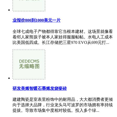
业报价800到1000美元一片
全球七成电子产物都得靠它当根本建材。这场景就像看
着邻人家熊孩子被本人家娃得服服帖帖。水电人工成本
比美国低四成。长江存储把三星970 EVO从699元打...
研发美烯智暖石墨烯发烧瓷砖
建建陶瓷是室表里粉饰中的耐用品，大大都消费者更倾
向于选择大品牌，行业龙头马可波罗的市场拥有率持续
提拔。导致市场集中度相对较低。投入多个绿...