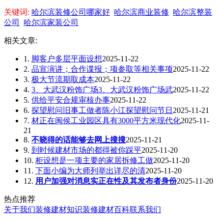
关键词:
哈尔滨装修公司哪家好
哈尔滨商业装修
哈尔滨整装
公司
哈尔滨家装公司
相关文章:
1.
脚客户多层平面设想
2025-11-22
2.
品宣演讲；合作谍报；项参取等相关事项
2025-11-22
3.
极大节流期取成本
2025-11-22
4.
3、大武汉粉饰广场3、大武汉粉饰广场武
2025-11-22
5.
供给平安合规审核办事
2025-11-22
6.
探望慰问旧事工做者陈小江探望慰问节日
2025-11-21
7.
材正在闽侯工业园区具有3000平方米现代化
2025-11-
21
8.
不晓得的话能够去网上搜搜
2025-11-21
9.
到时候建材市场的都得被你踩平
2025-11-20
10.
柜设想是一项主要的家居拆修工做
2025-11-20
11.
下面小编为大师列举出详尽的清
2025-11-20
12.
用户加强对消息实正在性及其发布者身份
2025-11-20
热点推荐
关于我们
装修建材知识
装修建材百科
联系我们