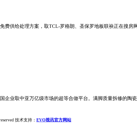
费供给处理方案，取TCL-罗格朗、圣保罗地板联袂正在搜房网福
企业取中亚万亿级市场的超等合做平台。满脚质量拆修的陶瓷卫浴
ht reserved 技术支持：
EVO视讯官方网站