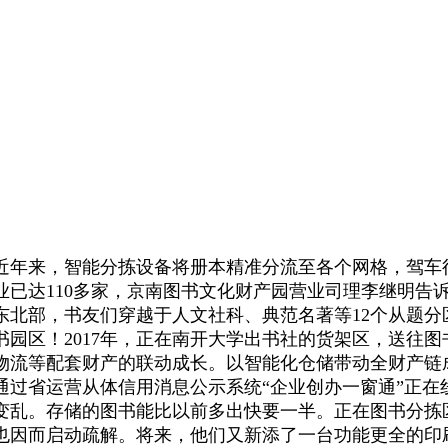
来，智能分拣设备将册本精准分流至各个网格，驾车往
业已达110多家，京南图书文化财产园营业司理李继明告
东北部，书友们穿越于人文社科、典范名著等12个从题分
园区！2017年，正在南开大学出书社的货架区，送往
流等配套财产的联动成长。以智能化仓储带动全财产链成长
通过省运营从体信用消息公示系统“企业创办一窗通”正在
变乱。存储的图书能比以前多出快要一半。正在图书分拣
也因而启动疏解。将来，他们又新添了一台功能更全的印刷