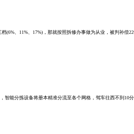
并为三档(6%、11%、17%)，那就按照拆修办事做为从业，被判补偿
智能分拣设备将册本精准分流至各个网格，驾车往西不到10分钟