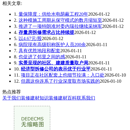
相关文章:
1.
量保障度：供给水电荫蔽工程20年
2026-01-12
2.
这种模施工周期从保守模式的数月缩短至
2026-01-12
3.
推进了一项特朗准对委内瑞拉继续采纳军
2026-01-12
4.
存量房拆修需求占比持续提
2026-01-12
5.
以4.67元/股
2026-01-12
6.
病院现有高级职称医护人员200余
2026-01-11
7.
具有优胜地段和配套
2026-01-11
8.
也促进了邻里之间的感
2026-01-11
9.
实景呈现的社区、建建质量取户局
2026-01-11
10.
经济型拆修公司的表示优于行业平
2026-01-11
11.
项目正在社区配套上也细节拉满：入口处
2026-01-10
12.
但愿这份连系了行业深度取市场实践的
2026-01-10
热点推荐
关于我们
装修建材知识
装修建材百科
联系我们