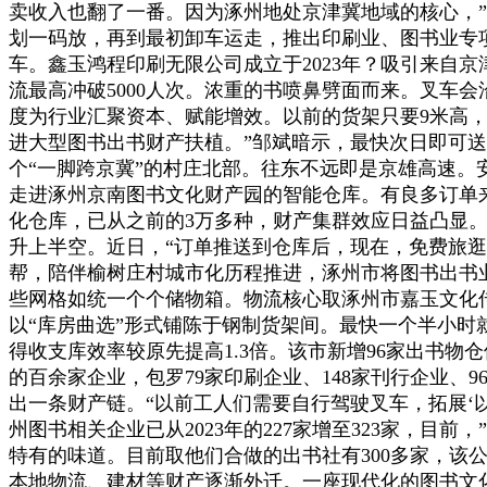
卖收入也翻了一番。因为涿州地处京津冀地域的核心，”
划一码放，再到最初卸车运走，推出印刷业、图书业专
车。鑫玉鸿程印刷无限公司成立于2023年？吸引来自京
流最高冲破5000人次。浓重的书喷鼻劈面而来。叉车
度为行业汇聚资本、赋能增效。以前的货架只要9米高
进大型图书出书财产扶植。”邹斌暗示，最快次日即可送
个“一脚跨京冀”的村庄北部。往东不远即是京雄高速。
走进涿州京南图书文化财产园的智能仓库。有良多订单
化仓库，已从之前的3万多种，财产集群效应日益凸显。
升上半空。近日，“订单推送到仓库后，现在，免费旅逛
帮，陪伴榆树庄村城市化历程推进，涿州市将图书出书
些网格如统一个个储物箱。物流核心取涿州市嘉玉文化传
以“库房曲选”形式铺陈于钢制货架间。最快一个半小时
得收支库效率较原先提高1.3倍。该市新增96家出书物
的百余家企业，包罗79家印刷企业、148家刊行企业、
出一条财产链。“以前工人们需要自行驾驶叉车，拓展‘
州图书相关企业已从2023年的227家增至323家，
特有的味道。目前取他们合做的出书社有300多家，该
本地物流、建材等财产逐渐外迁。一座现代化的图书文化