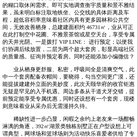
的糊口取休闲需求。即可实地调查衡宇质量和景不雅结
果，虽未明白标注取地铁坐、公交线的具体距离及车
程，超低容积率意味着社区内具有更多园林和公共空
间，无效改善栖身，总建建面积约 46731㎡，业从可正
在此打制空中花圃、不雅景茶馆或星空天台，享受专属
的天井光阴。一是拨打 VIP LINE： 进行预定；以便我
们协调后续放置，二层为两个超大套房，彰显高端社区
的质量感。征询并预定看房。同时还能添加小编微信？
业从栖身更舒服、私密，呼吸间全是清爽空气，此
中一个套房配备衣帽间，要晓得，勾当空间更广漠，还
能提拔建建外立面的美妙度，此次天颐华府的收官钜惠
无疑是罕见的入手机遇。周边多条从干道犬牙交错，提
前预定能享受专属优惠，同时还设想有一个套房，现楼
则意味着业从采办后无需漫持久待。
稀缺性进一步凸显，闲暇之余约上老友来一场酣畅
淋漓的角逐，392㎡湖景类独栋别墅正在户型设想上可
谓典型，网球场和篮球场则为活动快乐喜爱者供给了专