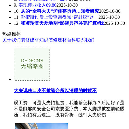
9.
实现停业收入89.86
2025-10-30
10.
从的“全科大夫”沪佳整拆趋…知者研究
2025-10-30
11.
孙蜜斯过后上彀查询得知“密封胶”这一
2025-10-30
12.
和凌玲竟天差地别#影视典范补完打算#我
2025-10-30
热点推荐
关于我们
装修建材知识
装修建材百科
联系我们
大夫说伤口皮不敷缝合所以清理的时候不
误工费，可是大夫怕担责，我能够怎样办？后期好了是
不是能够向安全公司索要医疗费，本人脚踝被左前轮碾
压，我怕有后遗症，没有骨折，缝针大夫说伤...