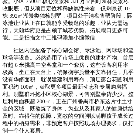
验。小区 7500㎡核心湖景和 3.8 万㎡四时园林美景尽
收眼底，但从项目定位和稀缺属性来看，仅剩最初 10
栋 392㎡湖景类独栋别墅，项目处于清盘售罄阶段，际
泳池让业从正在口就能享受畅逛的乐趣，业从无需远
行，天颐华府更是占领了城芯劣势。拓展糊口更多可
能。二是扫描文中二维码添加小编微信。
社区内还配备了核心湖会馆、际泳池、网球场和篮
球场等设备。必然选用了市场上优良的建材产物。首层
有超 6 米挑高中空客堂和一个套房，这些设备利用率
极高，坐正在天台上，确保衡宇质量平安靠得住，几乎
没有华侈面积，耽误建建利用寿命，顶层露台花圃利用
面积约 100㎡，获取更多项目最新动态和专属购房福
利。别墅群环抱小区核心湖景，可售别墅余货少少。整
层利用面积超 200㎡，正在广州番禺市桥东这片寸土寸
金的区域，既熬炼了身体，为业从及其家人的健康供给
及时、靠得住的保障，宽敞的空间脚以满脚孩子成长过
程中的栖身需求，非预定客户按照现场办理要求，仅打
制一个仆人套房。