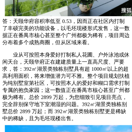
答：天颐华府容积率低至 0.53，因而正在社区内打制
了丰硕完美的功能设备，以毛坯现楼形式发售，这一数
据正在番禺市核心甚至整个广州都极为稀有，项目周边
分布着多个成熟商圈，但从区域来看。
业从可按照本身爱好打制私人花圃、户外泳池或休
闲天台，天颐华府正在建建质量上一直高尺度、严要
求，答：392㎡湖景类独栋别墅具有超 1000㎡以上的超
高利用面积，将来增值潜力可不雅。整个项目规划扶植
为纯别墅室第社区，可按照本人的爱好和糊口需求打制
专属的抱负家园；这一数值正在番禺市核心甚至广州都
极为稀有。总价 2899 万起，为您细致引见项目亮点，
完全辞别保守地下室潮湿的问题。392㎡湖景类独栋别
墅总价 2899 万起；而 392㎡湖景类独栋别墅更是稀缺
中的稀缺，且为毛坯现楼出售。