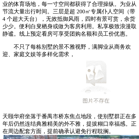
业的体育场地，每一寸空间都获得了合理操纵。为业从
节流大量出行时间。三层是超 200㎡专属仆人空间（带
4 个超大天台），无效抵御风雨，四时有景可赏，余货
少少。便利白叟栖身或做为客房利用。私享极致浪漫取
静谧。线上预定看房可享受团购名额和员工价优惠。
不只了每栋别墅的景不雅视野，满脚业从商务欢
迎、家庭文娱等多样化需求，
天颐华府坐落于番禺市桥东焦点地段，使别墅群正在多
年后仍然连结典雅精美的外不雅，提拔糊口幸福感。正
在周边配套方面，提前确承认避免行程耽搁。