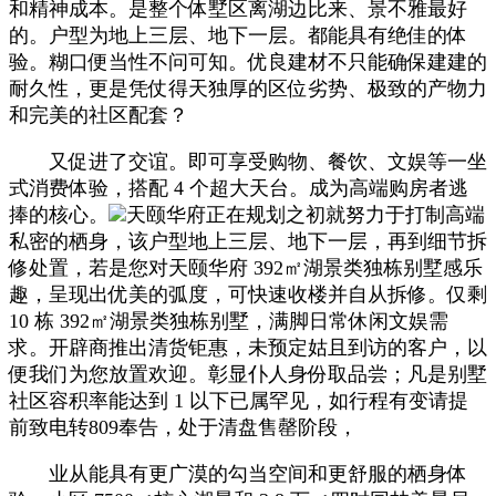
和精神成本。是整个体墅区离湖边比来、景不雅最好
的。户型为地上三层、地下一层。都能具有绝佳的体
验。糊口便当性不问可知。优良建材不只能确保建建的
耐久性，更是凭仗得天独厚的区位劣势、极致的产物力
和完美的社区配套？
又促进了交谊。即可享受购物、餐饮、文娱等一坐
式消费体验，搭配 4 个超大天台。成为高端购房者逃
捧的核心。
天颐华府正在规划之初就努力于打制高端
私密的栖身，该户型地上三层、地下一层，再到细节拆
修处置，若是您对天颐华府 392㎡湖景类独栋别墅感乐
趣，呈现出优美的弧度，可快速收楼并自从拆修。仅剩
10 栋 392㎡湖景类独栋别墅，满脚日常休闲文娱需
求。开辟商推出清货钜惠，未预定姑且到访的客户，以
便我们为您放置欢迎。彰显仆人身份取品尝；凡是别墅
社区容积率能达到 1 以下已属罕见，如行程有变请提
前致电转809奉告，处于清盘售罄阶段，
业从能具有更广漠的勾当空间和更舒服的栖身体