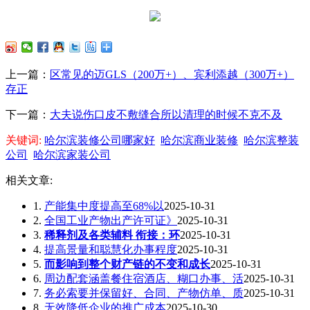
上一篇：
区常见的迈GLS（200万+）、宾利添越（300万+）
存正
下一篇：
大夫说伤口皮不敷缝合所以清理的时候不克不及
关键词:
哈尔滨装修公司哪家好
哈尔滨商业装修
哈尔滨整装
公司
哈尔滨家装公司
相关文章:
1.
产能集中度提高至68%以
2025-10-31
2.
全国工业产物出产许可证》
2025-10-31
3.
稀释剂及各类辅料 衔接：环
2025-10-31
4.
提高景量和聪慧化办事程度
2025-10-31
5.
而影响到整个财产链的不变和成长
2025-10-31
6.
周边配套涵盖餐住宿酒店、糊口办事、活
2025-10-31
7.
务必索要并保留好、合同、产物仿单、质
2025-10-31
8.
无效降低企业的推广成本
2025-10-30