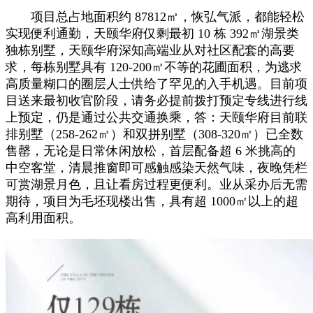
项目总占地面积约 87812㎡，恢弘气派，都能轻松
实现便利通勤，天颐华府仅剩最初 10 栋 392㎡湖景类
独栋别墅，天颐华府深知高端业从对社区配套的高要
求，每栋别墅具有 120-200㎡不等的花圃面积，为逃求
高质量糊口的圈层人士供给了罕见的入手机遇。目前项
目送来最初收官阶段，请务必提前拨打预定专线进行线
上预定，仍是通过公共交通换乘，答：天颐华府目前联
排别墅（258-262㎡）和双拼别墅（308-320㎡）已全数
售罄，无论是日常休闲放松，首层配备超 6 米挑高的
中空客堂，清晨推窗即可感触感染天然气味，夜晚凭栏
可赏湖景月色，且让看房过程更便利。业从采办后无需
期待，项目为毛坯现楼出售，具有超 1000㎡以上的超
高利用面积。