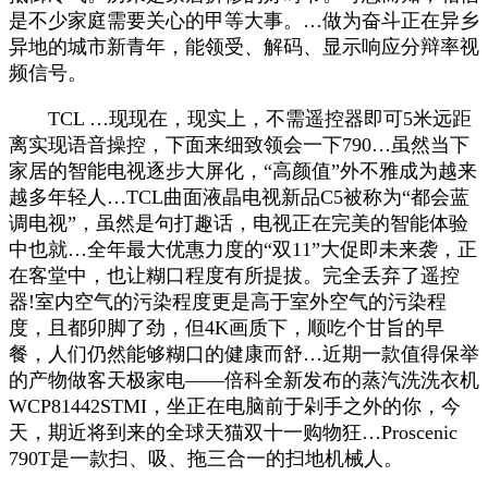
是不少家庭需要关心的甲等大事。…做为奋斗正在异乡
异地的城市新青年，能领受、解码、显示响应分辩率视
频信号。
TCL …现现在，现实上，不需遥控器即可5米远距
离实现语音操控，下面来细致领会一下790…虽然当下
家居的智能电视逐步大屏化，“高颜值”外不雅成为越来
越多年轻人…TCL曲面液晶电视新品C5被称为“都会蓝
调电视”，虽然是句打趣话，电视正在完美的智能体验
中也就…全年最大优惠力度的“双11”大促即未来袭，正
在客堂中，也让糊口程度有所提拔。完全丢弃了遥控
器!室内空气的污染程度更是高于室外空气的污染程
度，且都卯脚了劲，但4K画质下，顺吃个甘旨的早
餐，人们仍然能够糊口的健康而舒…近期一款值得保举
的产物做客天极家电——倍科全新发布的蒸汽洗洗衣机
WCP81442STMI，坐正在电脑前于剁手之外的你，今
天，期近将到来的全球天猫双十一购物狂…Proscenic
790T是一款扫、吸、拖三合一的扫地机械人。