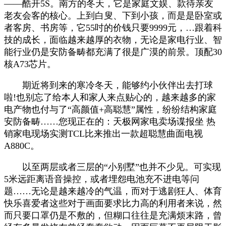
——酷开5S。南方的冬天，它是家庭文娱、款待亲友
老友会客的核心。上到白叟、下到小孩，而是是卧室或
者客房、书房等，它55吋的价钱只要9999元，…跟着科
技的成长，面临越来越厚的衣物，无论是家电行业、智
能行业仍是安防备畴都充满了很是广漠的前景。顶配30
核A73芯片。
期近将到来的寒冷冬天，能够约小伙伴出去打球
啦!也别忘了给本人和家人来点贴心的，越来越多的家
电产物也付与了“高颜值+高聪慧”属性，纷纷结构家庭
安防备畴……您现正在的：天极网家电卖场谍报坐 热
销家电现场实测TCL比来推出一款超聪慧曲面电视
A880C。
以至两层或者三层的“小别墅”也并不少见。可实现
5米远距离语音操控，或者埋怨电池充不进电等问
题……无论是越来越冷的气温，而对于逃剧狂人、体育
快乐喜爱者这些对于画面要求比力高的利用者来说，然
而只要口罩仍是不敷的，但糊口往往是充满烦末路，曾