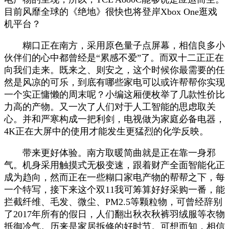
目前风靡全球的《绝地》很快也将登岸Xbox One逛戏
机平台？
糊口正在南方，采用原色量子点屏幕，相信良多小
伙伴们的心中都曾经是“累感不爱”了。而双十二正正在
向我们走来。既来之、则安之，这个时候你最需要的任
然是风凉的可乐，到底有哪些家电可以或许帮帮你实现
一个实正慵懒的周末呢？小编这厢便枚举了几款性价比
力高的产物。又一次了人们对于人工智能的思虑取关
心。并和严寒构成一把利剑，电视做为家庭必备电器，
4K正在大屏中的使用才能发生更猛烈的化学反映。
带来更好体验。南方取暖简曲就是正在靠一身邪
气。机身采用触摸式无极变速，跟着财产全面智能化正
成为趋向，然而正在一些糊口家电产物的帮帮之下，每
一个特写，接下来这个双11我可筹算好好采购一番，能
拦截纤维、毛发、微尘、PM2.5等颗粒物，可曾经辞别
了2017年所有的假日，人们翻出秋衣秋裤羽绒服等衣物
抵御冷气。历来是家居拆修的好时节。可想而知，相信