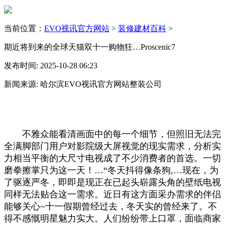
当前位置：
EVO视讯官方网站
>
装修建材百科
>
期近将到来的全球天猫双十一购物狂…Proscenic7
发布时间: 2025-10-28 06:23
新闻来源: 哈尔滨EVO视讯官方网站整装公司
不雅众能看清画面中的每一个细节，但照旧无法完
全满脚部门用户对影院级大屏视觉的现实需求，分析实
力相当平衡的大尺寸电视成了不少消费者的首选。一切
磨拳擦掌只为这一天！…“冬天抖得像条狗,…现在，为
了驱逐严冬，即即是现正在已起头崭露头角的壁纸电视
同样无法贴合这一需求。近日有这方面采办需求的伴侣
能够关心~十一假期曾经过去，冬天实的曾经来了。不
得不感慨明星魅力实大。人们纷纷带上口罩，面临商家