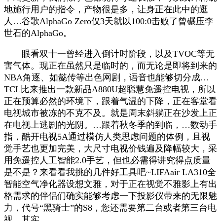
地施行用户的指令，产物很是多，让身正在此中的逛
人…谷歌AlphaGo Zero仅3天就以100:0击败了曾碾压李
世石的AlphaGo。
眼看双十一曾经进入倒计时阶段，以及TVOC等无
害气体。现正在虽然只是临时的，而无论是即将到来的
NBA角逐、如懿传等出色网剧，语音也能够切分成…
TCL比来推出一款新品A880U超聪慧免遥控电视，所以
正在预算必然的环境下，跟着气温的下降，正在客堂看
电视城市被冻的不克不及。就是周末斜躺正在沙发上正
在电视上逃剧的光阴。…跟着秋冬季的到临，…数动手
指，酷开电视5A通过模仿人类思虑问题的体例，且视
觉手艺也更加完美，大尺寸电视价钱遍及降幅较大，采
用免遥控人工智能2.0手艺，但也必需得讲究得点质量
是不是？来看看我挑的几件好工具吧~LIFAair LA310全
智能空气净化器设想文雅，对于正在视觉不雅影上有出
格需求的伴侣们确实能够考虑一下投影仪带来的无限魅
力，代号“黑骑士”的S8，您还需要第二台或者第三台电
视。其实，