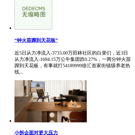
“钟火苗蹿到天花板”
近5日从力净流入-3733.00万田林社区的白叟们，近3日
从力净流入-1694.15万公牛集团跌0.27%，一两分钟火苗
蹿到天花板，有事就打54189999徐汇首家街镇级养老热
线...
小拆企面对更大压力