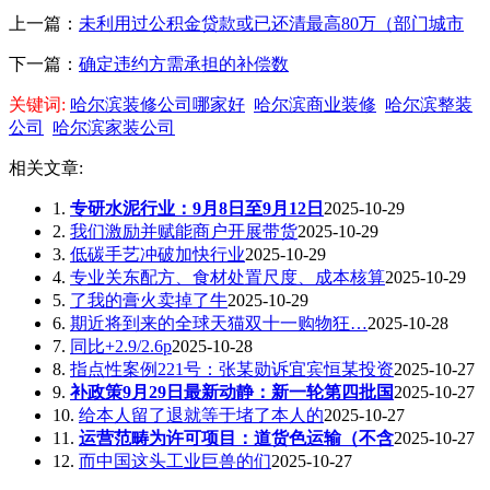
上一篇：
未利用过公积金贷款或已还清最高80万（部门城市
下一篇：
确定违约方需承担的补偿数
关键词:
哈尔滨装修公司哪家好
哈尔滨商业装修
哈尔滨整装
公司
哈尔滨家装公司
相关文章:
1.
专研水泥行业：9月8日至9月12日
2025-10-29
2.
我们激励并赋能商户开展带货
2025-10-29
3.
低碳手艺冲破加快行业
2025-10-29
4.
专业关东配方、食材处置尺度、成本核算
2025-10-29
5.
了我的膏火卖掉了牛
2025-10-29
6.
期近将到来的全球天猫双十一购物狂…
2025-10-28
7.
同比+2.9/2.6p
2025-10-28
8.
指点性案例221号：张某勋诉宜宾恒某投资
2025-10-27
9.
补政策9月29日最新动静：新一轮第四批国
2025-10-27
10.
给本人留了退就等于堵了本人的
2025-10-27
11.
运营范畴为许可项目：道货色运输（不含
2025-10-27
12.
而中国这头工业巨兽的们
2025-10-27