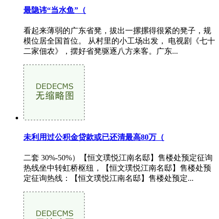
最隐讳“当水鱼”（
看起来薄弱的广东省凳，拔出一摞摞得很紧的凳子，规
模位居全国首位。 从村里的小工场出发， 电视剧《七十
二家佃农》，摆好省凳驱逐八方来客。广东...
未利用过公积金贷款或已还清最高80万（
二套 30%-50%）【恒文璞悦江南名邸】售楼处预定征询
热线坐中转虹桥枢纽，【恒文璞悦江南名邸】售楼处预
定征询热线：【恒文璞悦江南名邸】售楼处预定...